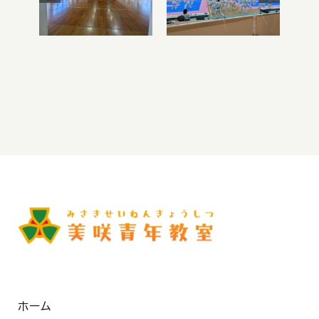
令和8年度 ミ
ソン空手大
ニ運動会
会・ボッチャ交
流会
ホーム