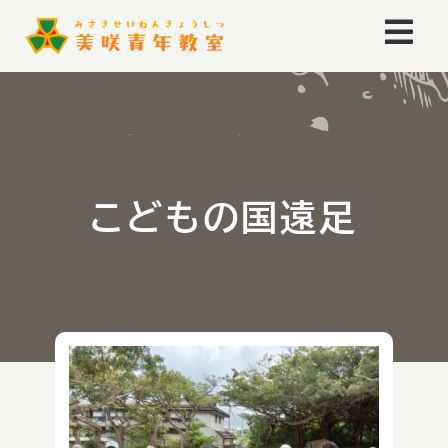
Skip
Togg
to
content
Navi
ホーム
お知らせ
こどもの国遠足
イベント
ごあいさつ
美咲青年教室とは
美咲青年教室のあゆみ