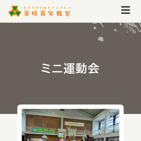
Skip
Togg
to
content
Navi
ホーム
お知らせ
ミニ運動会
イベント
ごあいさつ
美咲青年教室とは
美咲青年教室のあゆみ