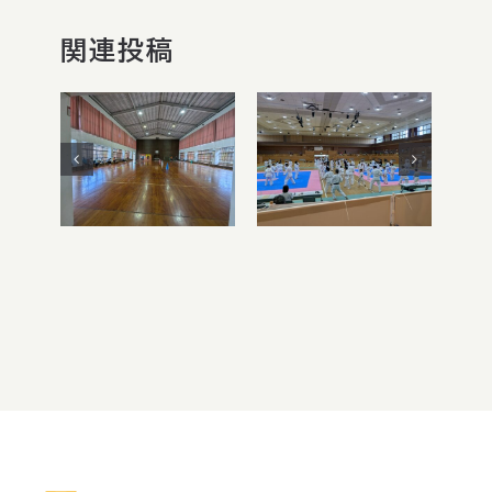
関連投稿
第6回チャレ
ンジング・パー
令和8年度 ミ
ソン空手大
ニ運動会
会・ボッチャ交
流会