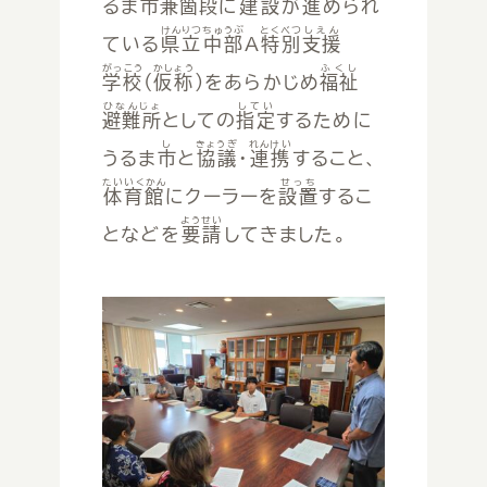
るま
市
兼箇段
に
建設
が
進
められ
けんりつ
ちゅうぶ
とくべつ
しえん
ている
県立
中部
A
特別
支援
がっこう
かしょう
ふくし
学校
(
仮称
)をあらかじめ
福祉
ひなんじょ
してい
避難所
としての
指定
するために
し
きょうぎ
れんけい
うるま
市
と
協議
・
連携
すること、
たいいくかん
せっち
体育館
にクーラーを
設置
するこ
ようせい
となどを
要請
してきました。