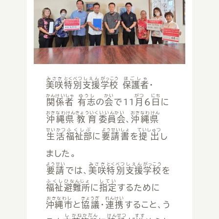
やくいん
役員
美咲特別支援学校校歌
会員募集
みさき
とくべつ
しえん
がっこう
ほごしゃ
美咲
特別
支援
学校
保護者
・
かんけいしゃ
ゆうし
かい
がつ
にち
関係者
有志
の
会
で11
月
6
日
に
おきなわけん
きょういく
いいんかい
おきなわけん
沖縄県
教育
委員会
、
沖縄県
せいかつ
ふくしぶ
ようせいしょ
ていしゅつ
生活
福祉部
に
要請書
を
提出
し
ました。
ようせい
みさき
とくべつ
しえん
がっこう
要請
では、
美咲
特別
支援
学校
を
ふくし
ひなんじょ
してい
福祉
避難所
に
指定
するために
おきなわし
きょうぎ
れんけい
沖縄市
と
協議
・
連携
すること、う
し
かねかだん
けんせつ
すす