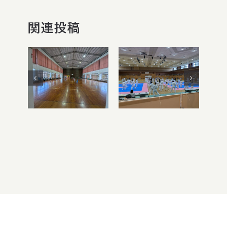
関連投稿
第6回チャレ
ンジング・パー
令和8年度 ミ
ソン空手大
ニ運動会
会・ボッチャ交
流会