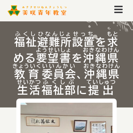
Skip
Togg
to
content
Navi
ホーム
ふくし
ひなんじょ
せっち
もと
福祉
避難所
設置
を
求
お知らせ
ようせいしょ
おきなわけん
める
要望書
を
沖縄県
イベント
きょういく
いいんかい
おきなわけん
教育
委員会
、
沖縄県
せいかつ
ふくしぶ
ていしゅつ
ごあいさつ
生活
福祉部
に
提出
美咲青年教室とは
美咲青年教室のあゆみ